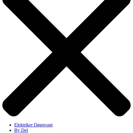
Elektriker Døgnvagt
By Del