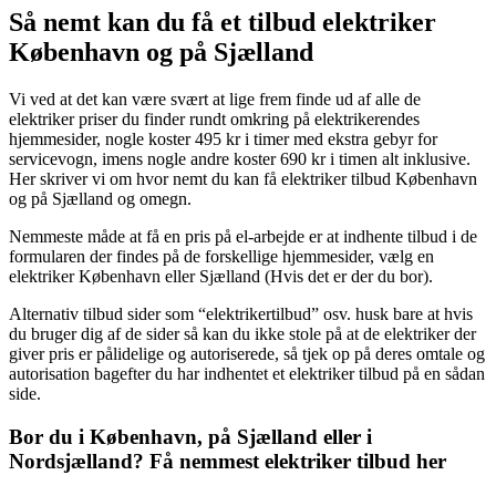
Så nemt kan du få et tilbud elektriker
København og på Sjælland
Vi ved at det kan være svært at lige frem finde ud af alle de
elektriker priser du finder rundt omkring på elektrikerendes
hjemmesider, nogle koster 495 kr i timer med ekstra gebyr for
servicevogn, imens nogle andre koster 690 kr i timen alt inklusive.
Her skriver vi om hvor nemt du kan få elektriker tilbud København
og på Sjælland og omegn.
Nemmeste måde at få en pris på el-arbejde er at indhente tilbud i de
formularen der findes på de forskellige hjemmesider, vælg en
elektriker København eller Sjælland (Hvis det er der du bor).
Alternativ tilbud sider som “elektrikertilbud” osv. husk bare at hvis
du bruger dig af de sider så kan du ikke stole på at de elektriker der
giver pris er pålidelige og autoriserede, så tjek op på deres omtale og
autorisation bagefter du har indhentet et elektriker tilbud på en sådan
side.
Bor du i København, på Sjælland eller i
Nordsjælland? Få nemmest elektriker tilbud her