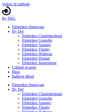
Videre til indhold
By DEL
Elektriker Døgnvagt
By Del
Elektriker Charlottenlund
Elektriker Gentofte
Elektriker Amager
Elektriker Tårnby
Elektriker Hellerup
Elektriker Dragør
Elektriker Jægersborg
Udskift el-tavle
Blog
Indhent tilbud
Elektriker Døgnvagt
By Del
Elektriker Charlottenlund
Elektriker Gentofte
Elektriker Amager
Elektriker Tårnby
Elektriker Hellerup