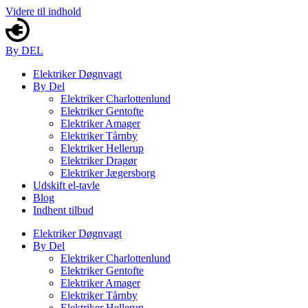
Videre til indhold
By DEL
Elektriker Døgnvagt
By Del
Elektriker Charlottenlund
Elektriker Gentofte
Elektriker Amager
Elektriker Tårnby
Elektriker Hellerup
Elektriker Dragør
Elektriker Jægersborg
Udskift el-tavle
Blog
Indhent tilbud
Elektriker Døgnvagt
By Del
Elektriker Charlottenlund
Elektriker Gentofte
Elektriker Amager
Elektriker Tårnby
Elektriker Hellerup