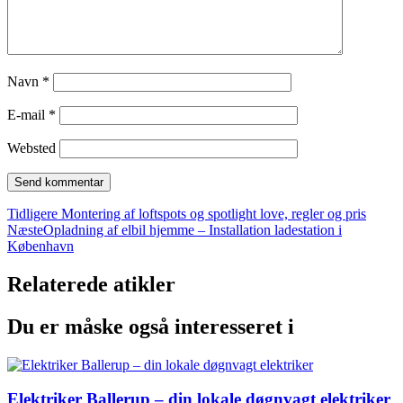
Navn
*
E-mail
*
Websted
Tidligere
Montering af loftspots og spotlight love, regler og pris
Næste
Opladning af elbil hjemme – Installation ladestation i
København
Relaterede atikler
Du er måske også interesseret i
Elektriker Ballerup – din lokale døgnvagt elektriker